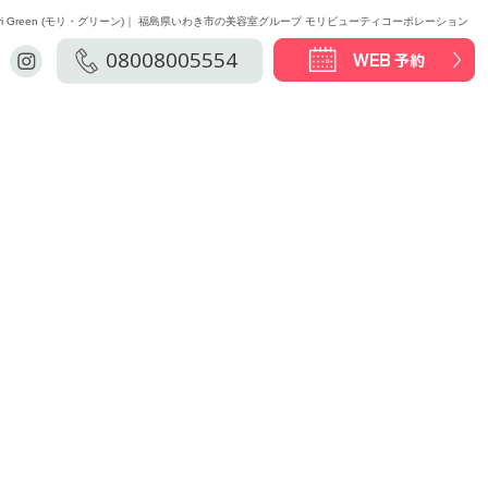
 Mori Green (モリ・グリーン)｜ 福島県いわき市の美容室グループ モリビューティコーポレーション
08008005554